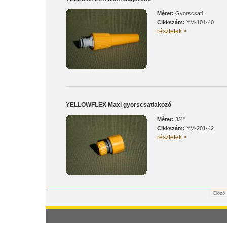
Méret:
Gyorscsatl.
Cikkszám:
YM-101-40
részletek >
YELLOWFLEX Maxi gyorscsatlakozó
Méret:
3/4"
Cikkszám:
YM-201-42
részletek >
Előző