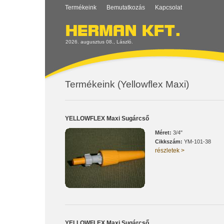
Termékeink
Bemutatkozás
Kapcsolat
2026. augusztus 08., László.
Termékeink (Yellowflex Maxi)
YELLOWFLEX Maxi Sugárcső
Méret:
3/4"
Cikkszám:
YM-101-38
részletek >
YELLOWFLEX Maxi Sugárcső